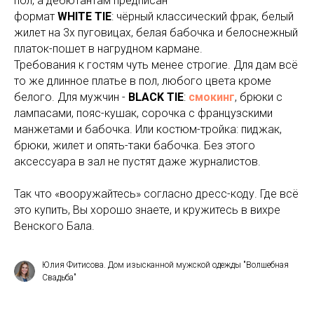
пол, а дебютантам предписан
формат
WHITE TIE
: чёрный классический фрак, белый
жилет на 3х пуговицах, белая бабочка и белоснежный
платок-пошет в нагрудном кармане.
Требования к гостям чуть менее строгие. Для дам всё
то же длинное платье в пол, любого цвета кроме
белого. Для мужчин -
BLACK TIE
:
смокинг
, брюки с
лампасами, пояс-кушак, сорочка с французскими
манжетами и бабочка. Или костюм-тройка: пиджак,
брюки, жилет и опять-таки бабочка. Без этого
аксессуара в зал не пустят даже журналистов.
Так что «вооружайтесь» согласно дресс-коду. Где всё
это купить, Вы хорошо знаете, и кружитесь в вихре
Венского Бала.
Юлия Фитисова. Дом изысканной мужской одежды "Волшебная
Свадьба"