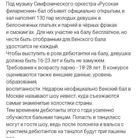
Под музыку Симфонического оркестра «Русская
филармония» бал объявят официально открытым, и
зал наполнят 130 пар молодых девушек в
белоснежных платьях и парней в чёрных фраках
и смокингах. Для них участие на балу бесплатное, но
чести быть отобранным для Венского бала
удостоится не каждый.
Чтобы выступить в роли дебютантки на балу, девушка
должна быть 16-23 лет и быть не замужем.
Требования к возрасту парню - 18-28 лет. В конкурсе
оцениваются также внешние данные, уровень
образования,
воспитанности. Недаром неофициально Венский бал в
Москве называют шоу невест, куда съезжаются
самые знаменитые холостяки страны.
Тем временем дебютанты этого года усиленно
обучаются бальным танцам. Попасть в танцкласс
могут и гости шоу, ведь после полонеза и вальса с
участием дебютантов на танцпол будут приглашены