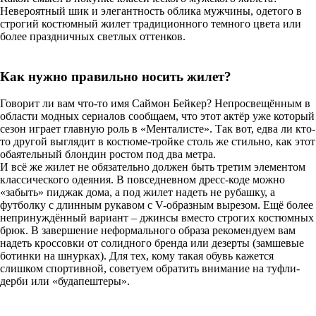
Невероятный шик и элегантность облика мужчины, одетого в
строгий костюмный жилет традиционного темного цвета или
более праздничных светлых оттенков.
Как нужно правильно носить жилет?
Говорит ли вам что-то имя Саймон Бейкер? Непросвещённым в
области модных сериалов сообщаем, что этот актёр уже который
сезон играет главную роль в «Менталисте». Так вот, едва ли кто-
то другой выглядит в костюме-тройке столь же стильно, как этот
обаятельный блондин ростом под два метра.
И всё же жилет не обязательно должен быть третим элементом
классического одеяния. В повседневном дресс-коде можно
«забыть» пиджак дома, а под жилет надеть не рубашку, а
футболку с длинным рукавом с V-образным вырезом. Ещё более
непринуждённый вариант – джинсы вместо строгих костюмных
брюк. В завершение неформального образа рекомендуем вам
надеть кроссовки от солидного бренда или дезерты (замшевые
ботинки на шнурках). Для тех, кому такая обувь кажется
слишком спортивной, советуем обратить внимание на туфли-
дерби или «будапештеры».