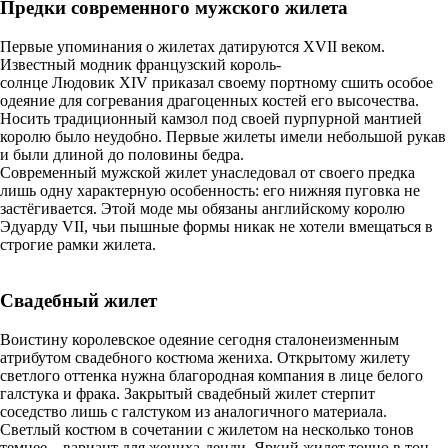
Предки современного мужского жилета
Первые упоминания о жилетах датируются XVII веком.
Известный модник французский король-
солнце Людовик XIV приказал своему портному сшить особое
одеяние для согревания драгоценных костей его высочества.
Носить традиционный камзол под своей пурпурной мантией
королю было неудобно. Первые жилеты имели небольшой рукав
и были длиной до половины бедра.
Современный мужской жилет унаследовал от своего предка
лишь одну характерную особенность: его нижняя пуговка не
застёгивается. Этой моде мы обязаны английскому королю
Эдуарду VII, чьи пышные формы никак не хотели вмещаться в
строгие рамки жилета.
Свадебный жилет
Воистину королевское одеяние сегодня сталонеизменным
атрибутом свадебного костюма жениха. Открытому жилету
светлого оттенка нужна благородная компания в лице белого
галстука и фрака. Закрытый свадебный жилет стерпит
соседство лишь с галстуком из аналогичного материала.
Светлый костюм в сочетании с жилетом на несколько тонов
темнее – вариант для жениха-денди. Яркий жилет точно в тон