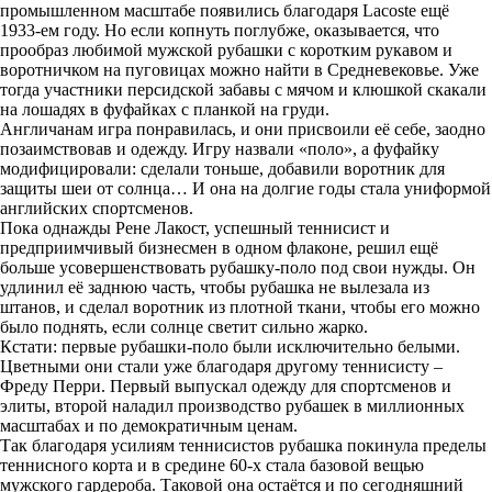
промышленном масштабе появились благодаря Lacoste ещё
1933-ем году. Но если копнуть поглубже, оказывается, что
прообраз любимой мужской рубашки с коротким рукавом и
воротничком на пуговицах можно найти в Средневековье. Уже
тогда участники персидской забавы с мячом и клюшкой скакали
на лошадях в фуфайках с планкой на груди.
Англичанам игра понравилась, и они присвоили её себе, заодно
позаимствовав и одежду. Игру назвали «поло», а фуфайку
модифицировали: сделали тоньше, добавили воротник для
защиты шеи от солнца… И она на долгие годы стала униформой
английских спортсменов.
Пока однажды Рене Лакост, успешный теннисист и
предприимчивый бизнесмен в одном флаконе, решил ещё
больше усовершенствовать рубашку-поло под свои нужды. Он
удлинил её заднюю часть, чтобы рубашка не вылезала из
штанов, и сделал воротник из плотной ткани, чтобы его можно
было поднять, если солнце светит сильно жарко.
Кстати: первые рубашки-поло были исключительно белыми.
Цветными они стали уже благодаря другому теннисисту –
Фреду Перри. Первый выпускал одежду для спортсменов и
элиты, второй наладил производство рубашек в миллионных
масштабах и по демократичным ценам.
Так благодаря усилиям теннисистов рубашка покинула пределы
теннисного корта и в средине 60-х стала базовой вещью
мужского гардероба. Таковой она остаётся и по сегодняшний