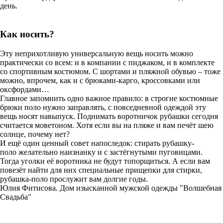
день.
Как носить?
Эту неприхотливую универсальную вещь носить можно
практически со всем: и в компании с пиджаком, и в комплекте
со спортивным костюмом. С шортами и пляжной обувью – тоже
можно, впрочем, как и с брюками-карго, кроссовками или
оксфордами…
Главное запомнить одно важное правило: в строгие костюмные
брюки поло нужно заправлять, с повседневной одеждой эту
вещь носят навыпуск. Поднимать воротничок рубашки сегодня
считается моветоном. Хотя если вы на пляже и вам печёт шею
солнце, почему нет?
И ещё один ценный совет напоследок: стирать рубашку-
поло желательно наизнанку и с застёгнутыми пуговицами.
Тогда уголки её воротника не будут топорщиться. А если вам
повезёт найти для них специальные прищепки для стирки,
рубашка-поло прослужит вам долгие годы.
Юлия Фитисова. Дом изысканной мужской одежды "Волшебная
Свадьба"