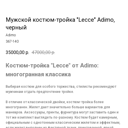
Мужской костюм-тройка "Lecce" Adimo,
черный
Adimo
367-140
35000,00
р.
47000,00
р.
Костюм-тройка "Lecce" от Adimo:
многогранная классика
Выбирая костюм для особого торжества, стилисты рекомендуют
мужчинам отдать предпочтение тройке.
В отличие от классической двойки, костюм-тройка более
многогранен. Жилет дает значительно больше вариантов для
маневров. Аксессуары, принты, фурнитура могут заставить один и
тот же комплект выглядеть по-разному. Костюм будет камерным,
официальным с однотонным классическим жилетом и эффектным,
если жилет выполнен из фактурной ткани, принтованной, яркой.