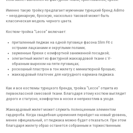
Именно такую тройку предлагает мужчинам турецкий бренд Adimo
– неординарную, броскую, насколько таковой может быть
классическая модель черного цвета.
Костюм-тройка "Lecce" включает:
приталенный пиджак на одной пуговице фасона Slim Fit с
острыми лацканами и округлыми полами;
зауженные брюки с комфортной заниженной посадкой;
элегантный жилет из фактурной жаккардовой ткани с V-
образным вырезом на пяти пуговицах;
роскошный пластрон в тон жилету с миниатюрной брошью;
жаккардовый платочек для нагрудного кармана пиджака.
Как и все костюмы турецкого бренда, тройка "Lecce" отшита из
первоклассной смесовой ткани. Благодаря этому костюм выглядит
дорого и статусно, комфортен в носке и неприхотлив в уходе.
Жаккардовый жилет может служить полноценным элементом
гардероба. Когда свадебная церемония перейдет на новый уровень,
менее официальный, от пиджака можно будет отказаться. При этом
благодаря жилету образ останется собранным и торжественным.