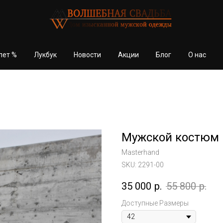
лет %
Лукбук
Новости
Акции
Блог
О нас
Мужской костюм 
Masterhand
SKU:
2291-00
35 000
р.
55 800
р.
Доступные Размеры