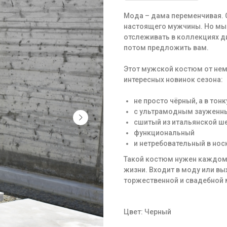
Мода – дама переменчивая. С
настоящего мужчины. Но мы 
отслеживать в коллекциях ди
потом предложить вам.
Этот мужской костюм от нем
интересных новинок сезона:
не просто чёрный, а в тон
с ультрамодным зауженным
сшитый из итальянской ш
функциональный
и нетребовательный в нос
Такой костюм нужен каждом
жизни. Входит в моду или вы
торжественной и свадебной 
Цвет: Черный