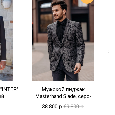
"INTER"
Мужской пиджак
Му
ый
Masterhand Slade, серо-
черный
38 800
р.
69 800
р.