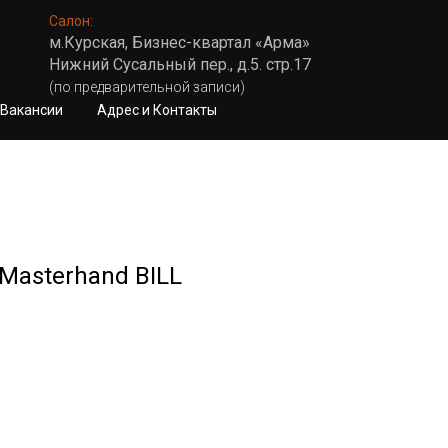
Салон:
м.Курская, Бизнес-квартал «Арма»
Нижний Сусальный пер., д.5. стр.17
(по предварительной записи)
Вакансии
Адрес и Контакты
Masterhand BILL