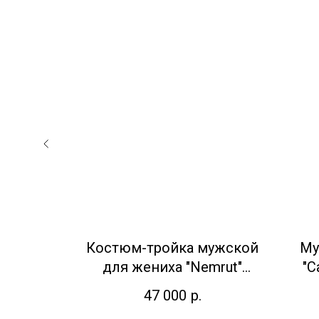
остюм-
Костюм-тройка мужской
Му
т Adimo
для жениха "Nemrut"
"C
Adimо, терракотовый
47 000
р.