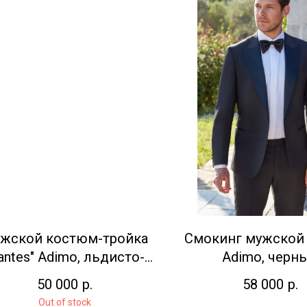
жской костюм-тройка
Смокинг мужской 
antes" Adimо, льдисто-
Adimo, черн
голубой
50 000
р.
58 000
р.
Out of stock