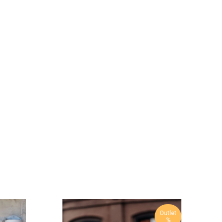
Outlet
%