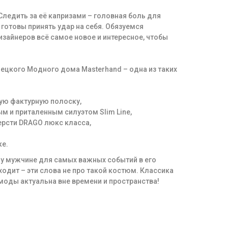
ледить за её капризами – головная боль для
готовы принять удар на себя. Обязуемся
зайнеров всё самое новое и интересное, чтобы
ецкого Модного дома Masterhand – одна из таких
кую фактурную полоску,
 и приталенным силуэтом Slim Line,
ерсти DRAGO люкс класса,
ке.
у мужчине для самых важных событий в его
ходит – эти слова не про такой костюм. Классика
моды актуальна вне времени и пространства!