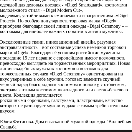
одеждой для деловых поездок - «Digel Smartguard», костюмами
молодёжного стиля - «Digel Modern Cut»,
моделями, устойчивыми к сминаемости и загрязнениям -«Digel
Protect». Но особую популярность торговая марка «Digel»
приобрела благодаря своей линии одежды «Digel Ceremony » –
костюмам для наиболее важных событий в жизни мужчины.
Эксклюзивные ткани, инновационный дизайн, разумная
экстравагантность – вот составные успеха немецкой торговой
марки «Digel». Благодаря её усилиям российские мужчины
последние 15 лет наравне с европейцами имеют возможность
превосходно выглядеть на торжественных мероприятиях. Новая
линия свадебных мужских костюмов и костюмов для
торжественных случаев «Digel Ceremony» ориентирована на
вкус уверенных в себе мужчин, готовых заменить скучный
чёрный наряд благородным костюмом в полоску, с отблеском,
экстравагантным костюмом шоколадного или светло-бежевого
цвета. Коллекция дополняется
роскошными сорочками, галстуками, пластронами, качество
которых не разочарует мужчину даже с самым требовательным
вкусом.
Юлия Фитисова. Дом изысканной мужской одежды "Волшебная
Свадьба"