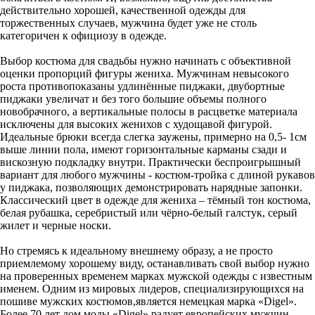
действительно хорошей, качественной одежды для
торжественных случаев, мужчина будет уже не столь
категоричен к официозу в одежде.
Выбор костюма для свадьбы нужно начинать с объективной
оценки пропорций фигуры жениха. Мужчинам невысокого
роста противопоказаны удлинённые пиджаки, двубортные
пиджаки увеличат и без того большие объемы полного
новобрачного, а вертикальные полосы в расцветке материала
исключены для высоких женихов с худощавой фигурой.
Идеальные брюки всегда слегка заужены, примерно на 0,5- 1см
выше линии пола, имеют горизонтальные карманы сзади и
вискозную подкладку внутри. Практически беспроигрышный
вариант для любого мужчины - костюм-тройка с длиной рукавов
у пиджака, позволяющих демонстрировать нарядные запонки.
Классический цвет в одежде для жениха – тёмный тон костюма,
белая рубашка, серебристый или чёрно-белый галстук, серый
жилет и черные носки.
Но стремясь к идеальному внешнему образу, а не просто
приемлемому хорошему виду, останавливать свой выбор нужно
на проверенных временем марках мужской одежды с известным
именем. Одним из мировых лидеров, специализирующихся на
пошиве мужских костюмов,является немецкая марка «Digel».
Более 70 лет дом моды «Digel» радует европейских мужчин