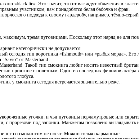
азано «black tie». Это значит, что от вас ждут облачения в клас
оправным участником, вам понадобятся белая бабочка и фрак.
т творческого подхода к своему гардеробу, например, тёмно-серы
, максимум, тремя пуговицами. Поскольку этот наряд не для по
риант категорически не допускается.
й сегодня тип воротника «fishmouth» или «рыбья морда». Его 
"Savio" от Masterhand .
Masterhand. Такой тип смокинга любит носить известный брита
естив приятное с полезным. Один из последних фильмов актёра 
олотого глобуса.
ник у смокинга сегодня встречается значительно реже.
укороченные уголки, и чьи пуговицы перламутровые или скрыты
и, с прорезями под запонки. Манжетам позволено выглядывать и
риант со смокингом не носят. Можно только карманные.