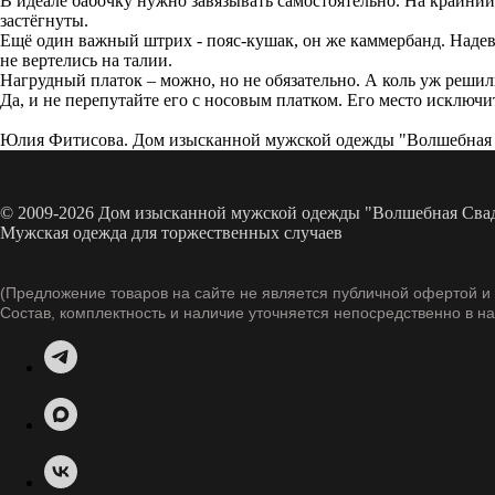
В идеале бабочку нужно завязывать самостоятельно. На крайний
застёгнуты.
Ещё один важный штрих - пояс-кушак, он же каммербанд. Надев
не вертелись на талии.
Нагрудный платок – можно, но не обязательно. А коль уж реши
Да, и не перепутайте его с носовым платком. Его место исключ
Юлия Фитисова. Дом изысканной мужской одежды "Волшебная 
© 2009-2026 Дом изысканной мужской одежды "Волшебная Свад
Мужская одежда для торжественных случаев
(Предложение товаров на сайте не является публичной офертой и
Состав, комплектность и наличие уточняется непосредственно в н