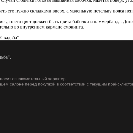
 случай сгодится готовая завязанная бабочка, надетая поверх у
ать его нужно складками вверх, а маленькую петельку пояса не
лись, то его цвет должен быть цвета бабочки и каммербанда. Д
ительно во внутреннем кармане смокинга.
Свадьба"
ьба".
 носит ознакомительный характер.
ашем салоне перед покупкой в соответствии с текущим прайс-листо