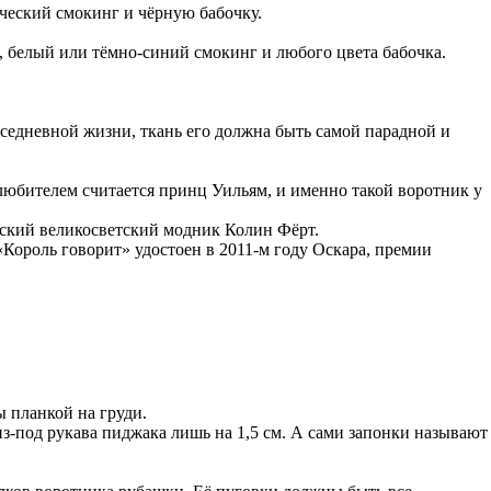
сический смокинг и чёрную бабочку.
й, белый или тёмно-синий смокинг и любого цвета бабочка.
вседневной жизни, ткань его должна быть самой парадной и
любителем считается принц Уильям, и именно такой воротник у
нский великосветский модник Колин Фёрт.
«Король говорит» удостоен в 2011-м году Оскара, премии
 планкой на груди.
з-под рукава пиджака лишь на 1,5 см. А сами запонки называют