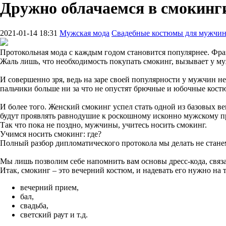
Дружно облачаемся в смокинг
2021-01-14 18:31
Мужская мода
Свадебные костюмы для мужчи
Протокольная мода с каждым годом становится популярнее. Фраки
Жаль лишь, что необходимость покупать смокинг, вызывает у му
И совершенно зря, ведь на заре своей популярности у мужчин н
пальчики больше ни за что не опустят брючные и юбочные кост
И более того. Женский смокинг успел стать одной из базовых 
будут проявлять равнодушие к роскошному исконно мужскому пред
Так что пока не поздно, мужчины, учитесь носить смокинг.
Учимся носить смокинг: где?
Полный разбор дипломатического протокола мы делать не станем
Мы лишь позволим себе напомнить вам основы дресс-кода, связ
Итак, смокинг – это вечерний костюм, и надевать его нужно на
вечерний прием,
бал,
свадьба,
светский раут и т.д.