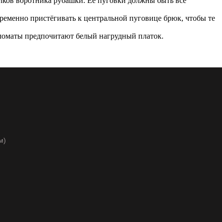
голков воротника рубашки. Её пуговки должны быть все
пременно пристёгивать к центральной пуговице брюк, чтобы те
ипломаты предпочитают белый нагрудный платок.
м)