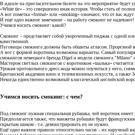
В идеале на пригласительном билете на это мероприятие будет ук
«White tie» - это совершенно иная история. Чтобы стать её полн
А вот пометка «formal» или «smoking» означают, что от вас жду
И ещё одно важное замечание – на работу смокинг не надевают!
Учимся носить смокинг: какой?
Смокинг – представляет собой укороченный пиджак с одной или
качественной.
Пуговицы смокинга должны быть обшиты атласом. Прорезной ва
А вот с формой воротника возможны варианты. Самый популярны
смокингов немецкого бренда Digel и модели смокинга "Milano" и 
Мастером светлых смокингов с воротником «шалька» считается 
Урокам протокольного дресс-кода можно поучиться у него, совм
Британской академии кино и телевизионных искусств, а также З
Некогда единственно возможный классический английский ворот
Учимся носить смокинг: с чем?
Под смокинг нужная специальная рубашка, чей воротник имеет 
Предполагается также, что манжеты рубашки будут французским
скрытым шиком - т.е. демонстрировать их не нужно.
Ещё одно важное правило относительно часов – их наручный ва