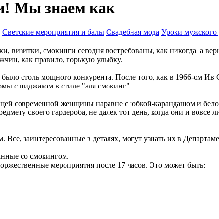
и! Мы знаем как
н
Светские мероприятия и балы
Свадебная мода
Уроки мужского 
, визитки, смокинги сегодня востребованы, как никогда, а верн
жчин, как правило, горькую улыбку.
е было столь мощного конкурента. После того, как в 1966-ом И
юмы с пиджаком в стиле "аля смокинг".
вещей современной женщины наравне с юбкой-карандашом и бело
мету своего гардероба, не далёк тот день, когда они и вовсе л
. Все, заинтересованные в деталях, могут узнать их в Департа
анные со смокингом.
 торжественные мероприятия после 17 часов. Это может быть: