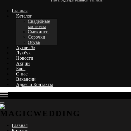
(по предварительной записи)
Главная
Каталог
Свадебные
костюмы
Смокинги
Сорочки
Обувь
Аутлет %
Лукбук
Новости
Акции
Блог
О нас
Вакансии
Адрес и Контакты
Главная
Каталог