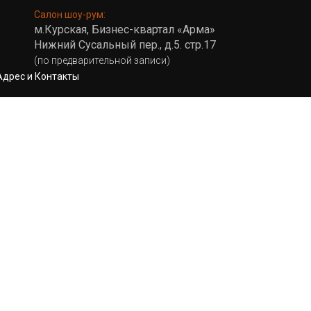
Салон шоу-рум:
м.Курская, Бизнес-квартал «Арма»
Нижний Сусальный пер., д.5. стр.17
(по предварительной записи)
Адрес и Контакты