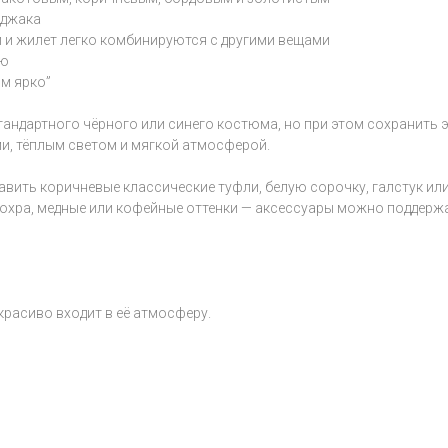
иджака
и и жилет легко комбинируются с другими вещами
ью
ом ярко”
тандартного чёрного или синего костюма, но при этом сохранить 
ми, тёплым светом и мягкой атмосферой.
вить коричневые классические туфли, белую сорочку, галстук или
а, охра, медные или кофейные оттенки — аксессуары можно поддерж
 красиво входит в её атмосферу.