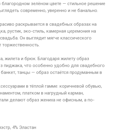
 благородном зелёном цвете — стильное решение
ыглядеть современно, уверенно и не банально.
расиво раскрывается в свадебных образах на
а, рустик, эко-стиль, камерная церемония на
 свадьба. Он выглядит мягче классического
т торжественность.
а, жилета и брюк. Благодаря жилету образ
з пиджака, что особенно удобно для свадебного
, банкет, танцы — образ остаётся продуманным в
ессуарами в тёплой гамме: коричневой обувью,
рнаментом, платком в нагрудный карман,
тали делают образ жениха не офисным, а по-
иэстр, 4% Эластан