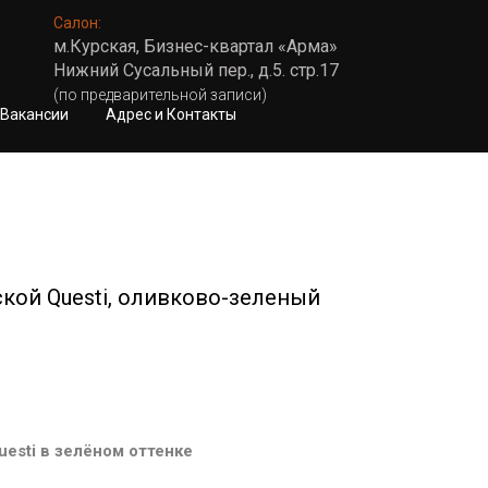
Салон:
м.Курская, Бизнес-квартал «Арма»
Нижний Сусальный пер., д.5. стр.17
(по предварительной записи)
Вакансии
Адрес и Контакты
кой Questi, оливково-зеленый
esti в зелёном оттенке