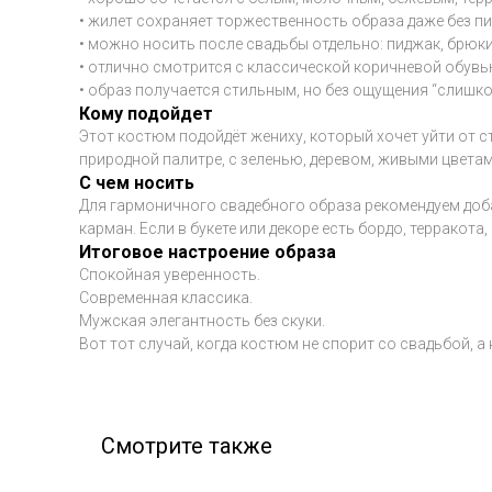
• жилет сохраняет торжественность образа даже без п
• можно носить после свадьбы отдельно: пиджак, брюк
• отлично смотрится с классической коричневой обув
• образ получается стильным, но без ощущения “слишк
Кому подойдет
Этот костюм подойдёт жениху, который хочет уйти от с
природной палитре, с зеленью, деревом, живыми цвета
С чем носить
Для гармоничного свадебного образа рекомендуем доба
карман. Если в букете или декоре есть бордо, терракот
Итоговое настроение образа
Спокойная уверенность.
Современная классика.
Мужская элегантность без скуки.
Вот тот случай, когда костюм не спорит со свадьбой, а
Смотрите также