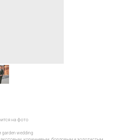
рится на фото
 и garden wedding
рракотовым, коричневым, бордовым и золотистым