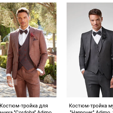
Костюм-тройка для
Костюм-тройка м
ниха "Cordoba" Adimo,
"Hannover" Adimо,