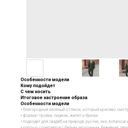
Особенности модели
Кому подойдет
С чем носить
Итоговое настроение образа
Особенности модели
• благородный зелёный оттенок, который красиво смот
• формат тройки: пиджак, жилет и брюки
• подходит для свадеб на природе, рустик, эко, botanical
• хорошо сочетается с белым, молочным, бежевым, те