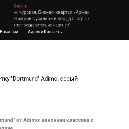
Салон:
м.Курская, Бизнес-квартал «Арма»
Нижний Сусальный пер., д.5. стр.17
(по предварительной записи)
Вакансии
Адрес и Контакты
тку "Dortmund" Adimo, серый
tmund" от Adimo: канонная классика с
лером