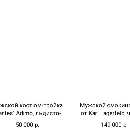
жской костюм-тройка
Мужской смокинг 
antes" Adimо, льдисто-
от Karl Lagerfeld,
голубой
50 000
р.
149 000
р.