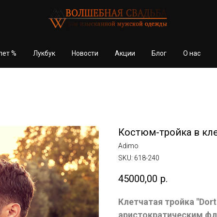
лет %
Лукбук
Новости
Акции
Блог
О нас
Костюм-тройка в кле
Adimo
SKU:
618-240
45000,00
р.
Клетчатая тройка "Dor
аристократическим ф