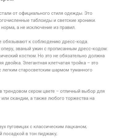
стали от официального стиля одежды. Это
гочисленные таблоиды и светские хроники.
 норма, а не исключение из правил.
е обязывают к соблюдению дресс-кода.
в оперу, званый ужин с прописанным дресс-кодом:
сический костюм. Но это не обязательно должна
я двойка. Элегантная клетчатая тройка – это
 с легким старосветским шармом туманного
 в трендовом сером цвете – отличный выбор для
фт или скандии, а также любого торжества на
ух пуговицах с классическим лацканом;
й посадкой в тон пиджаку;