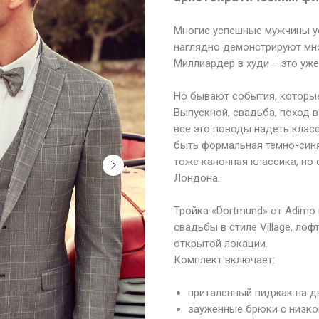
Многие успешные мужчины у
наглядно демонстрируют мно
Миллиардер в худи – это уже
Но бывают события, которы
Выпускной, свадьба, поход 
все это поводы надеть клас
быть формальная темно-синя
тоже канонная классика, но
Лондона.
Тройка «Dortmund» от Adimo
свадьбы в стиле Village, ло
открытой локации.
Комплект включает:
приталенный пиджак на дв
зауженные брюки с низко