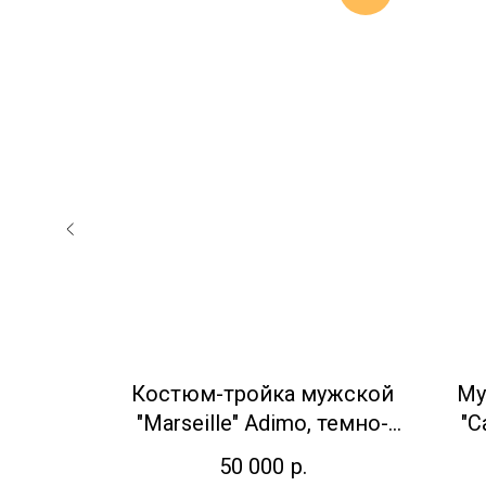
"Sight"
Костюм-тройка мужской
Му
тласным
"Marseille" Adimo, темно-
"C
-синий
зеленый
50 000
р.