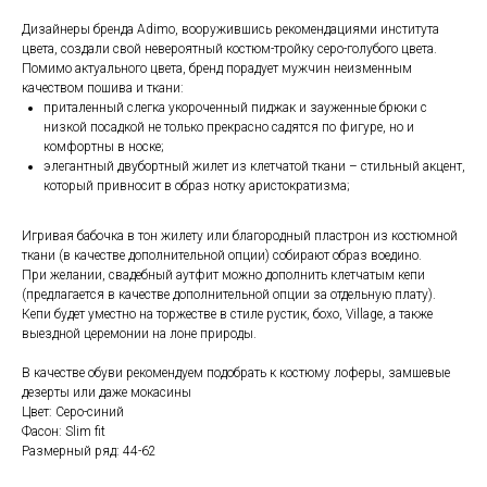
Дизайнеры бренда Adimо, вооружившись рекомендациями института
цвета, создали свой невероятный костюм-тройку серо-голубого цвета.
Помимо актуального цвета, бренд порадует мужчин неизменным
качеством пошива и ткани:
приталенный слегка укороченный пиджак и зауженные брюки с
низкой посадкой не только прекрасно садятся по фигуре, но и
комфортны в носке;
элегантный двубортный жилет из клетчатой ткани – стильный акцент,
который привносит в образ нотку аристократизма;
Игривая бабочка в тон жилету или благородный пластрон из костюмной
ткани (в качестве дополнительной опции) собирают образ воедино.
При желании, свадебный аутфит можно дополнить клетчатым кепи
(предлагается в качестве дополнительной опции за отдельную плату).
Кепи будет уместно на торжестве в стиле рустик, бохо, Village, а также
выездной церемонии на лоне природы.
В качестве обуви рекомендуем подобрать к костюму лоферы, замшевые
дезерты или даже мокасины
Цвет: Серо-синий
Фасон: Slim fit
Размерный ряд: 44-62