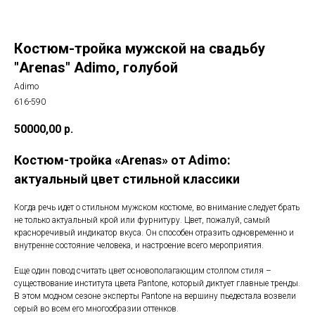
Костюм-тройка мужской на свадьбу
"Arenas" Adimo, голубой
Adimo
616-590
50000,00
р.
Костюм-тройка «Arenas» от Adimо:
актуальный цвет стильной классики
Когда речь идет о стильном мужском костюме, во внимание следует брать
не только актуальный крой или фурнитуру. Цвет, пожалуй, самый
красноречивый индикатор вкуса. Он способен отразить одновременно и
внутренне состояние человека, и настроение всего мероприятия.
Еще один повод считать цвет основополагающим столпом стиля –
существование института цвета Pantone, который диктует главные тренды.
В этом модном сезоне эксперты Pantone на вершину пьедестала возвели
серый во всем его многообразии оттенков.