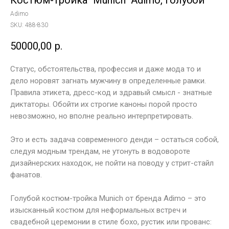
Костюм-тройка "Munich" Adimо, голубой
Adimo
SKU:
488-830
50000,00
р.
Статус, обстоятельства, профессия и даже мода то и
дело норовят загнать мужчину в определенные рамки.
Правила этикета, дресс-код и здравый смысл - знатные
диктаторы. Обойти их строгие каноны порой просто
невозможно, но вполне реально интерпретировать.
Это и есть задача современного денди – остаться собой,
следуя модным трендам, не утонуть в водовороте
дизайнерских находок, не пойти на поводу у стрит-стайл
фанатов.
Голубой костюм-тройка Munich от бренда Adimо – это
изысканный костюм для неформальных встреч и
свадебной церемонии в стиле бохо, рустик или прованс: